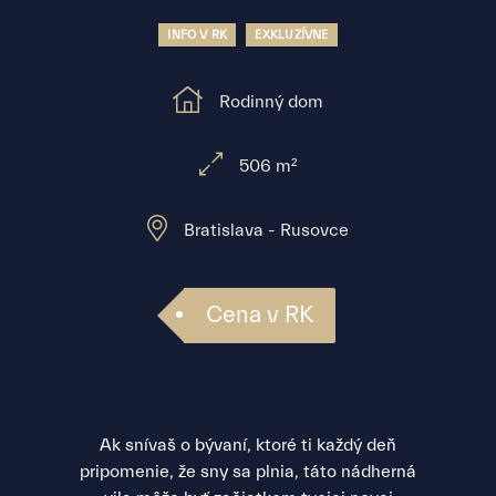
INFO V RK
EXKLUZÍVNE
Rodinný dom
506 m²
Bratislava - Rusovce
Cena v RK
Ak snívaš o bývaní, ktoré ti každý deň
pripomenie, že sny sa plnia, táto nádherná