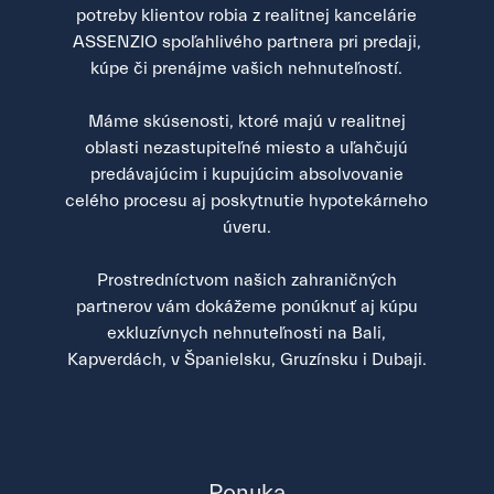
potreby klientov robia z realitnej kancelárie
ASSENZIO spoľahlivého partnera pri predaji,
kúpe či prenájme vašich nehnuteľností.
Máme skúsenosti, ktoré majú v realitnej
oblasti nezastupiteľné miesto a uľahčujú
predávajúcim i kupujúcim absolvovanie
celého procesu aj poskytnutie hypotekárneho
úveru.
Prostredníctvom našich zahraničných
partnerov vám dokážeme ponúknuť aj kúpu
exkluzívnych nehnuteľnosti na Bali,
Kapverdách, v Španielsku, Gruzínsku i Dubaji.
Ponuka