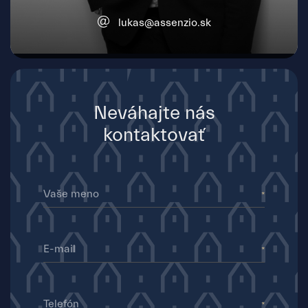
lukas@assenzio.sk
Neváhajte nás
kontaktovať
Vaše meno
E-mail
Telefón