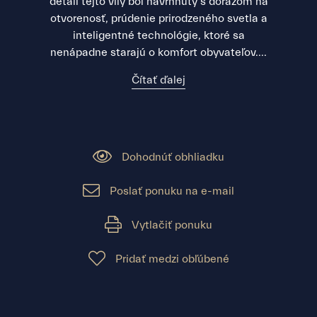
detail tejto vily bol navrhnutý s dôrazom na
otvorenosť, prúdenie prirodzeného svetla a
inteligentné technológie, ktoré sa
nenápadne starajú o komfort obyvateľov....
Čítať ďalej
Dohodnúť obhliadku
Poslať ponuku na e-mail
Vytlačiť ponuku
Pridať medzi obľúbené