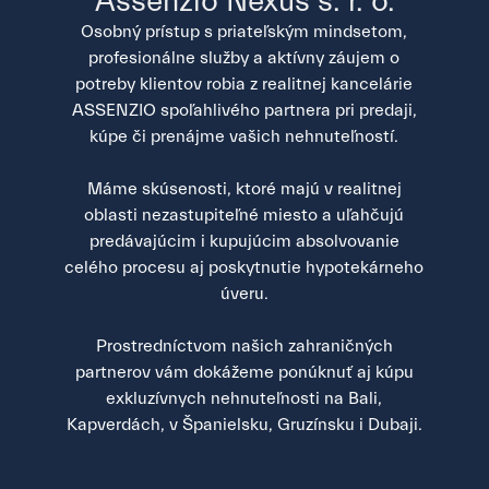
Assenzio Nexus s. r. o.
Osobný prístup s priateľským mindsetom,
profesionálne služby a aktívny záujem o
potreby klientov robia z realitnej kancelárie
ASSENZIO spoľahlivého partnera pri predaji,
kúpe či prenájme vašich nehnuteľností.
Máme skúsenosti, ktoré majú v realitnej
oblasti nezastupiteľné miesto a uľahčujú
predávajúcim i kupujúcim absolvovanie
celého procesu aj poskytnutie hypotekárneho
úveru.
Prostredníctvom našich zahraničných
partnerov vám dokážeme ponúknuť aj kúpu
exkluzívnych nehnuteľnosti na Bali,
Kapverdách, v Španielsku, Gruzínsku i Dubaji.