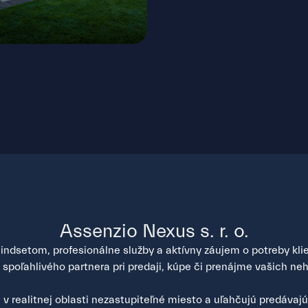
tislava - Rusovce
Assenzio Nexus s. r. o.
ndsetom, profesionálne služby a aktívny záujem o potreby klien
poľahlivého partnera pri predaji, kúpe či prenájme vašich neh
v realitnej oblasti nezastupiteľné miesto a uľahčujú predávaj