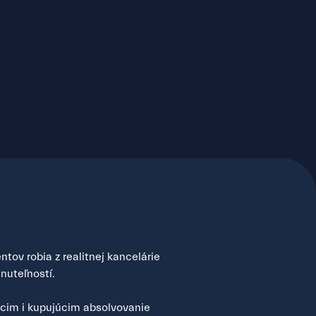
tov robia z realitnej kancelárie
nuteľností.
úcim i kupujúcim absolvovanie