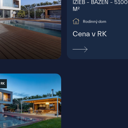
IZIEB – BAZÉN – 5100
M²
Rodinný dom
Cena v RK
tislava - Rusovce
 RK