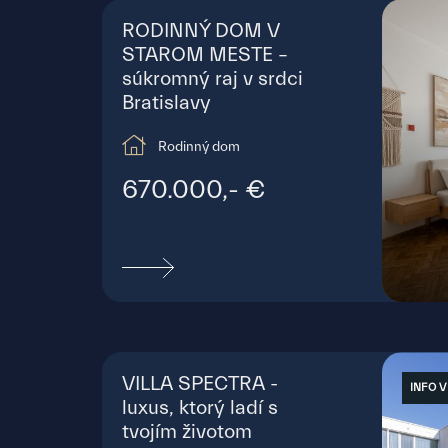
RODINNÝ DOM V
STAROM MESTE –
súkromný raj v srdci
Bratislavy
Rodinný dom
670.000,- €
Záp
VILLA SPECTRA -
INFO V
luxus, ktorý ladí s
tvojím životom