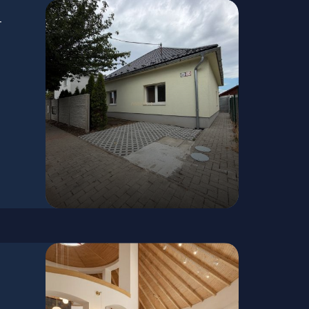
-
Bernolákovo