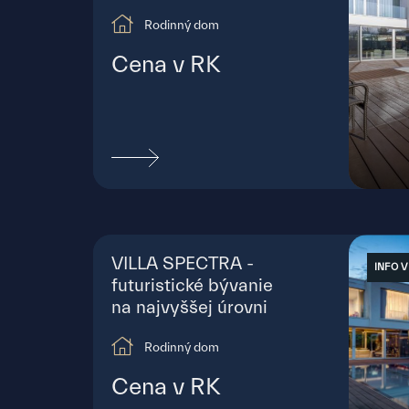
Rodinný dom
Cena v RK
Bra
VILLA SPECTRA -
INFO V
futuristické bývanie
na najvyššej úrovni
Rodinný dom
Cena v RK