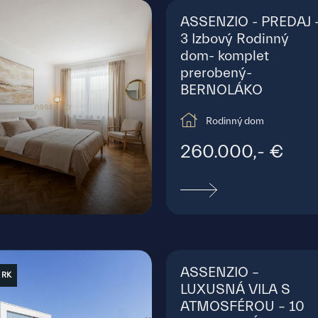
ASSENZIO - PREDAJ 
3 Izbový Rodinný
dom- komplet
prerobený-
BERNOLÁKO
Rodinný dom
260.000,- €
adný rad, Bratislava - Staré Mesto
ASSENZIO –
 RK
LUXUSNÁ VILA S
ATMOSFÉROU – 10