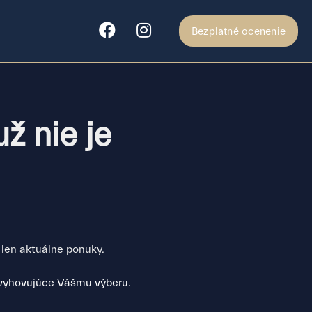
Bezplatné ocenenie
ž nie je
 len aktuálne ponuky.
 vyhovujúce Vášmu výberu.