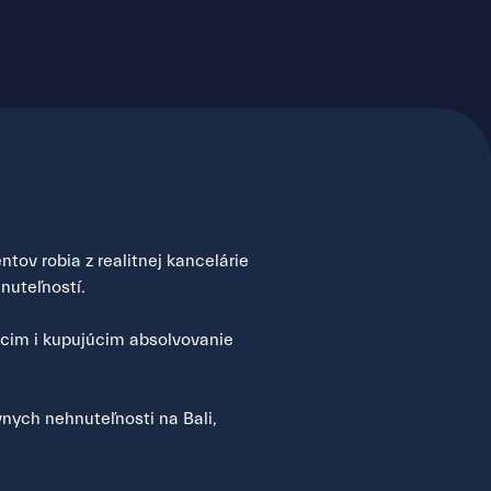
tov robia z realitnej kancelárie
nuteľností.
úcim i kupujúcim absolvovanie
nych nehnuteľnosti na Bali,