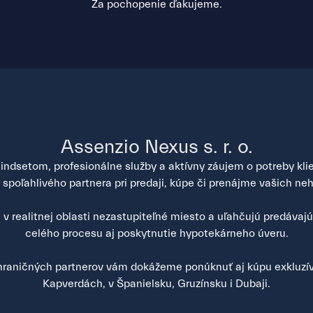
Za pochopenie ďakujeme.
Assenzio Nexus s. r. o.
ndsetom, profesionálne služby a aktívny záujem o potreby klien
poľahlivého partnera pri predaji, kúpe či prenájme vašich neh
v realitnej oblasti nezastupiteľné miesto a uľahčujú predávaj
celého procesu aj poskytnutie hypotekárneho úveru.
raničných partnerov vám dokážeme ponúknuť aj kúpu exkluzív
Kapverdách, v Španielsku, Gruzínsku i Dubaji.