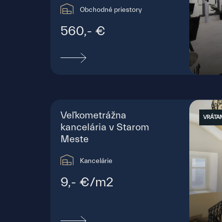
Obchodné priestory
560,- €
Nám
Staré 
Veľkometrážna
VRÁTAN
kancelária v Starom
Meste
Kancelárie
9,- €/m2