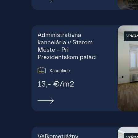
Štef
Administratívna
VRÁTAN
kancelária v Starom
Meste – Pri
Prezidentskom paláci
Kancelárie
13,- €/m2
Štef
Veľkometrážny
VRÁTAN