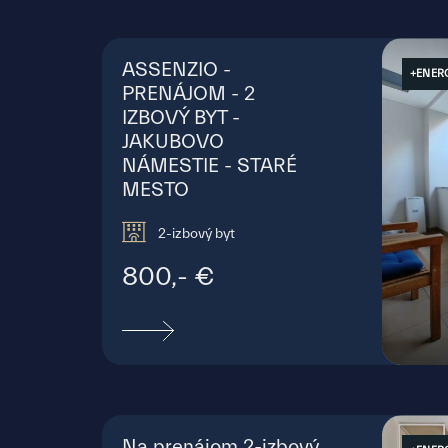
ASSENZIO -
+ENER
PRENÁJOM - 2
IZBOVÝ BYT -
JAKUBOVO
NÁMESTIE - STARÉ
MESTO
2-izbový byt
800,- €
Jaku
Mesto
Na prenájom 2-izbový