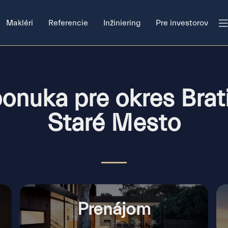
Makléri
Referencie
Inžiniering
Pre investorov
onuka pre okres Brati
Staré Mesto
Prenájom