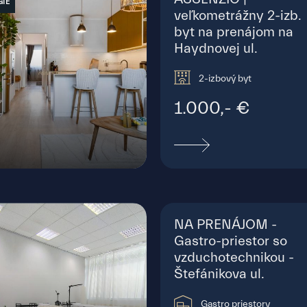
GIE
veľkometrážny 2-izb.
byt na prenájom na
Haydnovej ul.
2-izbový byt
1.000,- €
nolákova, Bratislava - Staré Mesto
NA PRENÁJOM -
Gastro-priestor so
vzduchotechnikou -
Štefánikova ul.
Gastro priestory