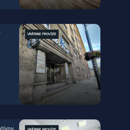
Štefánikova, Bratislava - Staré Mesto
y
VRÁTANE PROVÍZIE
Štefánikova, Bratislava - Staré Mesto
tívny
VRÁTANE PROVÍZIE