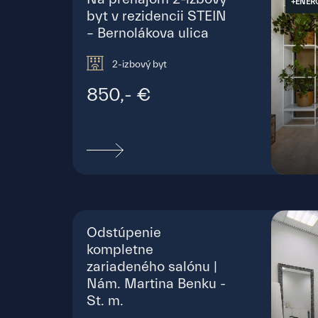
+ENER
byt v rezidencii STEIN
– Bernolákova ulica
2-izbový byt
850,- €
Ber
Odstúpenie
kompletne
zariadeného salónu |
Nám. Martina Benku -
St. m.