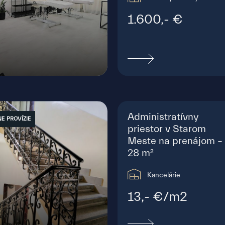
1.600,- €
estie Martina Benku, Bratislava -
Mesto
Administratívny
E PROVÍZIE
priestor v Starom
Meste na prenájom –
28 m²
Kancelárie
13,- €/m2