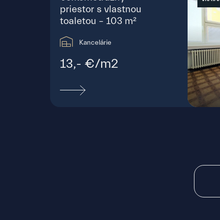
priestor s vlastnou
toaletou – 103 m²
Kancelárie
13,- €/m2
Štef