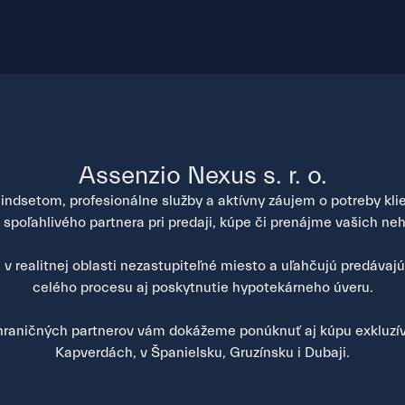
Assenzio Nexus s. r. o.
ndsetom, profesionálne služby a aktívny záujem o potreby klien
poľahlivého partnera pri predaji, kúpe či prenájme vašich neh
v realitnej oblasti nezastupiteľné miesto a uľahčujú predávaj
celého procesu aj poskytnutie hypotekárneho úveru.
raničných partnerov vám dokážeme ponúknuť aj kúpu exkluzív
Kapverdách, v Španielsku, Gruzínsku i Dubaji.