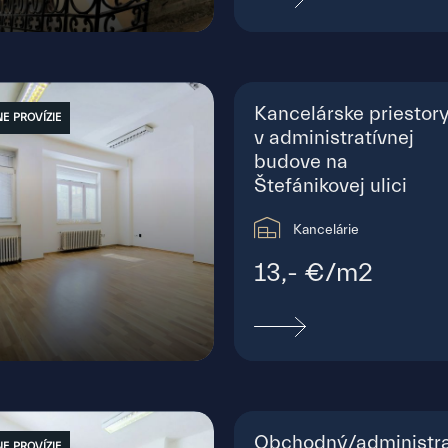
ánikova, Bratislava - Staré Mesto
Kancelárske priestor
E PROVÍZIE
v administratívnej
budove na
Štefánikovej ulici
Kancelárie
13,- €/m2
ánikova, Bratislava - Staré Mesto
Obchodný/administra
E PROVÍZIE