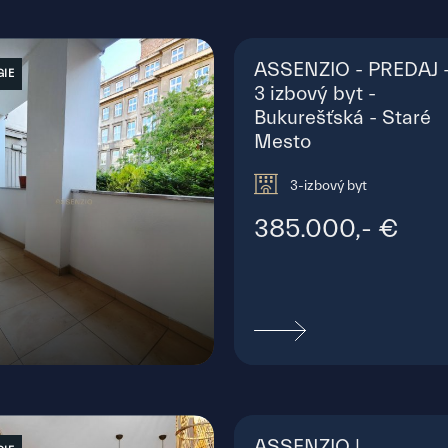
ASSENZIO - PREDAJ 
GIE
3 izbový byt -
Bukurešťská - Staré
Mesto
3-izbový byt
385.000,- €
bovo námestie, Bratislava - Staré
ASSENZIO |