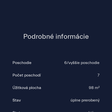
Podrobné informácie
Poschodie
6/vyššie poschodie
Počet poschodí
7
Úžitková plocha
98 m²
Stav
úplne prerobený