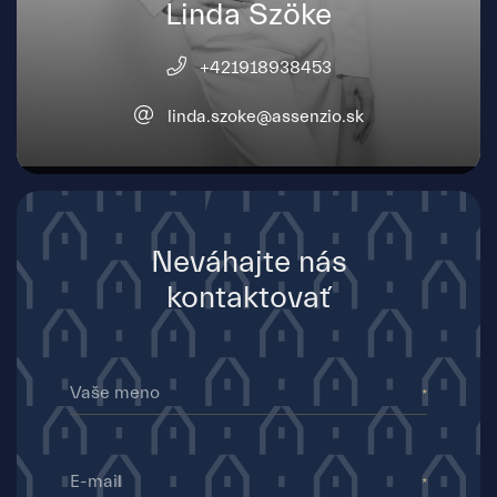
Linda Szöke
+421918938453
linda.szoke@assenzio.sk
Neváhajte nás
kontaktovať
Vaše meno
E-mail