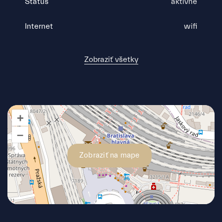
Status
aktívne
Internet
wifi
Zobraziť všetky
+
–
Zobraziť na mape