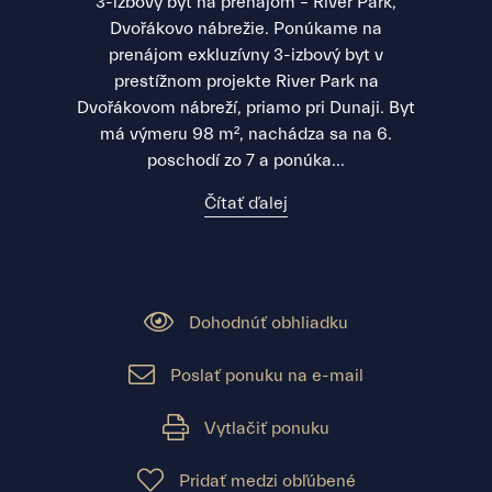
3-izbový byt na prenájom – River Park,
Dvořákovo nábrežie. Ponúkame na
prenájom exkluzívny 3-izbový byt v
prestížnom projekte River Park na
Dvořákovom nábreží, priamo pri Dunaji. Byt
má výmeru 98 m², nachádza sa na 6.
poschodí zo 7 a ponúka...
Čítať ďalej
Dohodnúť obhliadku
Poslať ponuku na e-mail
Vytlačiť ponuku
Pridať medzi obľúbené