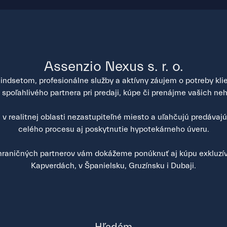
Assenzio Nexus s. r. o.
ndsetom, profesionálne služby a aktívny záujem o potreby klien
poľahlivého partnera pri predaji, kúpe či prenájme vašich neh
v realitnej oblasti nezastupiteľné miesto a uľahčujú predávaj
celého procesu aj poskytnutie hypotekárneho úveru.
raničných partnerov vám dokážeme ponúknuť aj kúpu exkluzív
Kapverdách, v Španielsku, Gruzínsku i Dubaji.