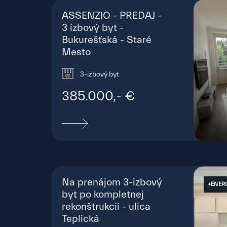
ASSENZIO - PREDAJ -
3 izbový byt -
Bukurešťská - Staré
Mesto
3-izbový byt
385.000,- €
Buk
Na prenájom 3-izbový
+ENER
byt po kompletnej
rekonštrukcii - ulica
Teplická