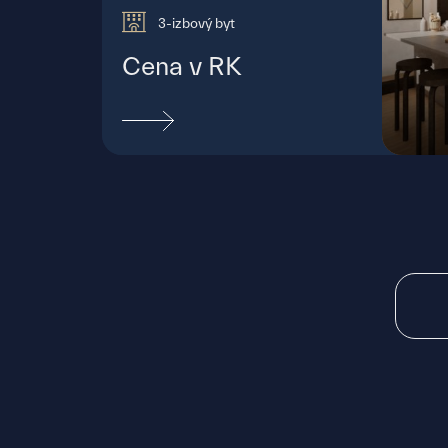
3-izbový byt
Cena v RK
Palá