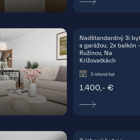
ova, Bratislava - Petržalka
Nadštandardný 3i by
s garážou, 2x balkón 
Ružinov, Na
Križovatkách
3-izbový byt
1.400,- €
islava - Staré Mesto