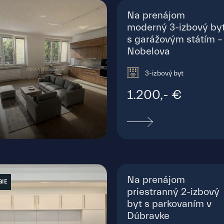
Na prenájom
moderný 3-izbový by
s garážovým státím –
Nobelova
3-izbový byt
1.200,- €
urešťská, Bratislava - Staré Mesto
Na prenájom
GIE
priestranný 2-izbový
byt s parkovaním v
Dúbravke