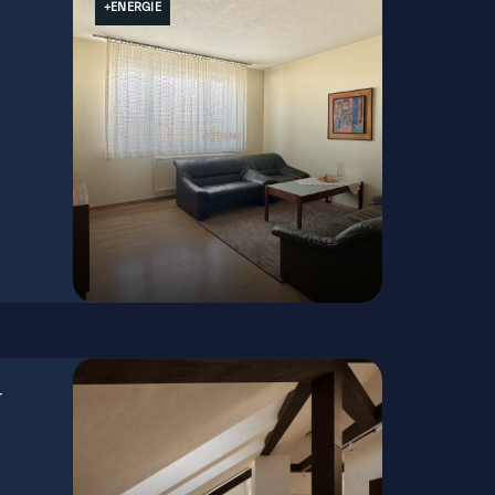
+ENERGIE
Rovniankova, Bratislava - Petržalka
-