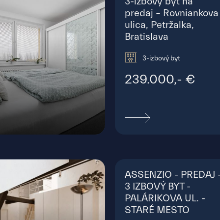
3-izbový byt na
predaj – Rovniankova
ulica, Petržalka,
Bratislava
3-izbový byt
239.000,- €
ovská, Bratislava - Petržalka
ASSENZIO - PREDAJ 
3 IZBOVÝ BYT -
PALÁRIKOVA UL. -
STARÉ MESTO