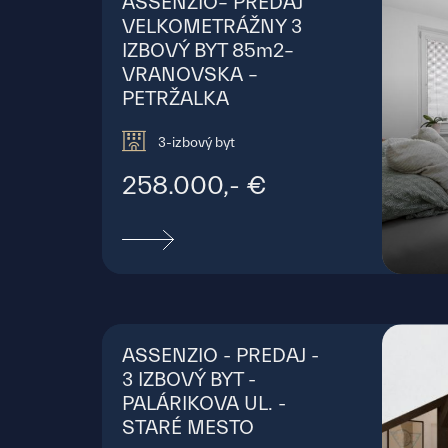
ASSENZIO– PREDAJ
VELKOMETRÁŽNY 3
IZBOVÝ BYT 85m2–
VRANOVSKA –
PETRŽALKA
3-izbový byt
258.000,- €
Vran
ASSENZIO - PREDAJ -
3 IZBOVÝ BYT -
PALÁRIKOVA UL. -
STARÉ MESTO