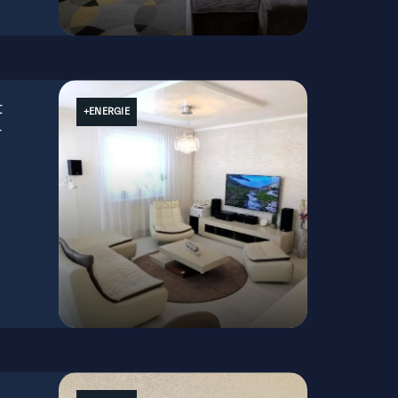
Teplická, Bratislava - Nové Mesto
t
+ENERGIE
–
Na križovatkách, Bratislava - Ružinov