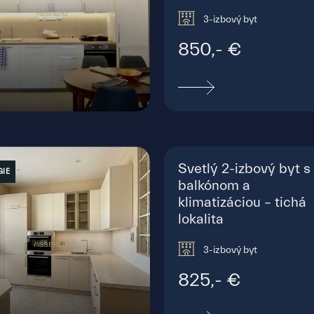
3-izbový byt
850,- €
ická, Bratislava - Nové Mesto
Svetlý 2-izbový byt s
GIE
balkónom a
klimatizáciou – tichá
lokalita
3-izbový byt
825,- €