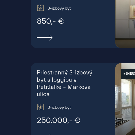
3-izbový byt
850,- €
Tepl
Priestranný 3-izbový
+ENER
byt s loggiou v
Petržalke – Markova
ulica
3-izbový byt
250.000,- €