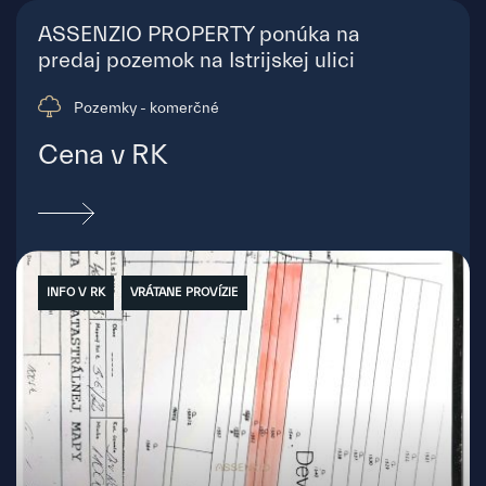
Kútniky
ASSENZIO PROPERTY ponúka na
predaj pozemok na Istrijskej ulici
Pozemky - komerčné
Cena v RK
INFO V RK
VRÁTANE PROVÍZIE