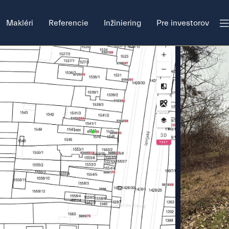
Makléri
Referencie
Inžiniering
Pre investorov