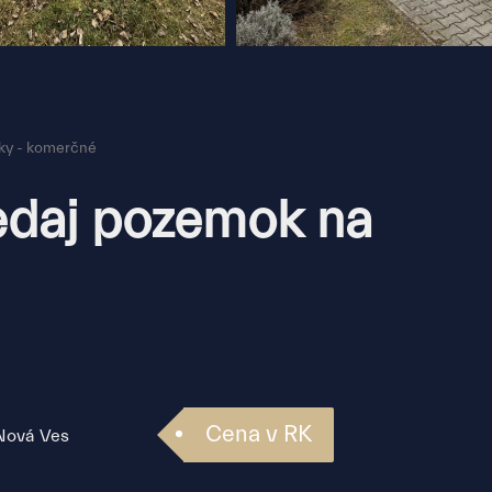
y - komerčné
daj pozemok na
Cena v RK
 Nová Ves