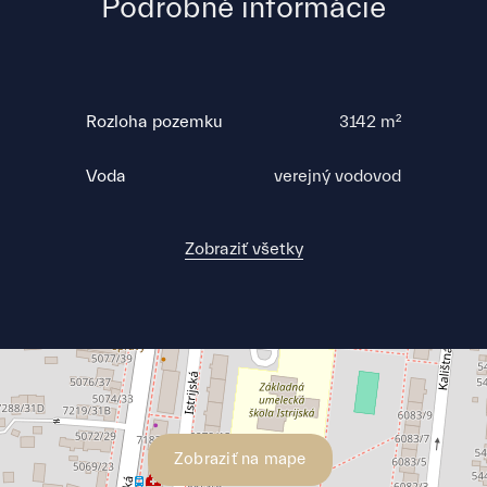
Podrobné informácie
Rozloha pozemku
3142 m²
Voda
verejný vodovod
Zobraziť všetky
Zobraziť na mape