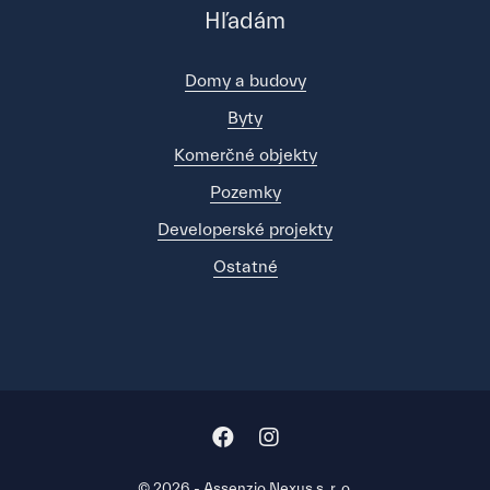
Hľadám
Domy a budovy
Byty
Komerčné objekty
Pozemky
Developerské projekty
Ostatné
© 2026 - Assenzio Nexus s. r. o.