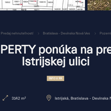
Predaj nehnuteľností
Bratislava - Devínska Nová Ves
Pozemk
ERTY ponúka na pre
Istrijskej ulici
INFO V RK
3142 m²
Istrijská, Bratislava - Devínska