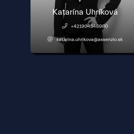
Katarína Uhríková
+421904548980
katarina.uhrikova@assenzio.sk