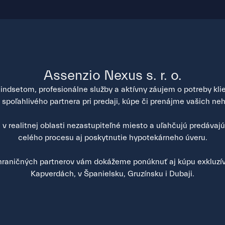
Assenzio Nexus s. r. o.
ndsetom, profesionálne služby a aktívny záujem o potreby klien
poľahlivého partnera pri predaji, kúpe či prenájme vašich neh
v realitnej oblasti nezastupiteľné miesto a uľahčujú predávaj
celého procesu aj poskytnutie hypotekárneho úveru.
raničných partnerov vám dokážeme ponúknuť aj kúpu exkluzív
Kapverdách, v Španielsku, Gruzínsku i Dubaji.