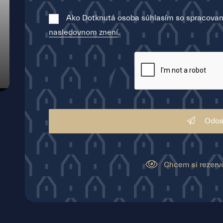
Ako Dotknutá osoba súhlasím so spracovan
nasledovnom znení
.
Odos
Chcem si rezerv