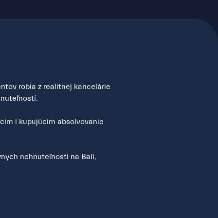
tov robia z realitnej kancelárie
nuteľností.
úcim i kupujúcim absolvovanie
nych nehnuteľnosti na Bali,