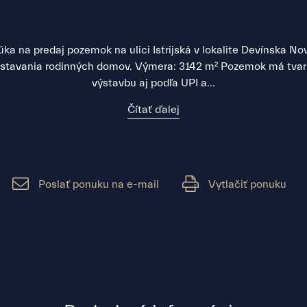
na predaj pozemok na ulici Istrijská v lokalite Devínska N
tavania rodinných domov. Výmera: 3142 m² Pozemok má tvar o
výstavbu aj podľa UPI a...
Čítať ďalej
Poslať ponuku na e-mail
Vytlačiť ponuku