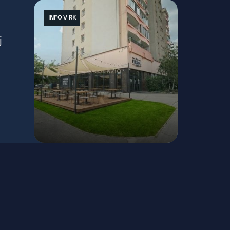
INFO V RK
j
Jána Jonáša, Bratislava - Devínska Nová
Ves