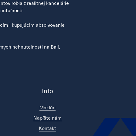
tov robia z realitnej kancelárie
nuteľností.
úcim i kupujúcim absolvovanie
nych nehnuteľnosti na Bali,
Info
Makléri
Napíšte nám
Kontakt