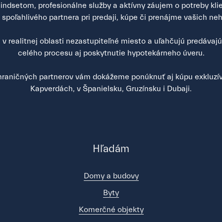
ndsetom, profesionálne služby a aktívny záujem o potreby klien
poľahlivého partnera pri predaji, kúpe či prenájme vašich neh
v realitnej oblasti nezastupiteľné miesto a uľahčujú predávaj
celého procesu aj poskytnutie hypotekárneho úveru.
raničných partnerov vám dokážeme ponúknuť aj kúpu exkluzív
Kapverdách, v Španielsku, Gruzínsku i Dubaji.
Hľadám
Domy a budovy
Byty
Komerčné objekty