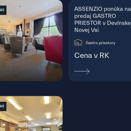
ASSENZIO ponúka na
GIE
predaj GASTRO
PRIESTOR v Devínske
Novej Vsi
Gastro priestory
Cena v RK
ánikova, Bratislava - Staré Mesto
GIE