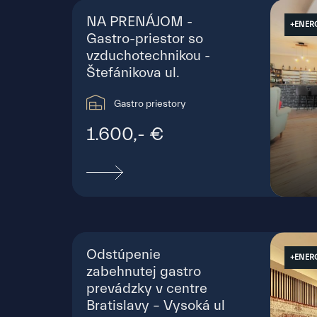
NA PRENÁJOM -
+ENER
Gastro-priestor so
vzduchotechnikou -
Štefánikova ul.
Gastro priestory
1.600,- €
Štef
Odstúpenie
+ENER
zabehnutej gastro
prevádzky v centre
Bratislavy – Vysoká ul