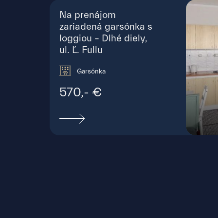
Na prenájom
zariadená garsónka s
loggiou – Dlhé diely,
ul. Ľ. Fullu
Garsónka
570,- €
Ľudo