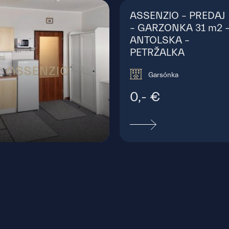
ASSENZIO – PREDAJ
– GARZONKA 31 m2 
ANTOLSKA –
PETRŽALKA
Garsónka
0,- €
víta Fullu, Bratislava - Karlova Ves