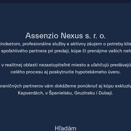
Assenzio Nexus s. r. o.
ndsetom, profesionálne služby a aktívny záujem o potreby klien
poľahlivého partnera pri predaji, kúpe či prenájme vašich neh
v realitnej oblasti nezastupiteľné miesto a uľahčujú predávaj
celého procesu aj poskytnutie hypotekárneho úveru.
raničných partnerov vám dokážeme ponúknuť aj kúpu exkluzív
Kapverdách, v Španielsku, Gruzínsku i Dubaji.
Hľadám