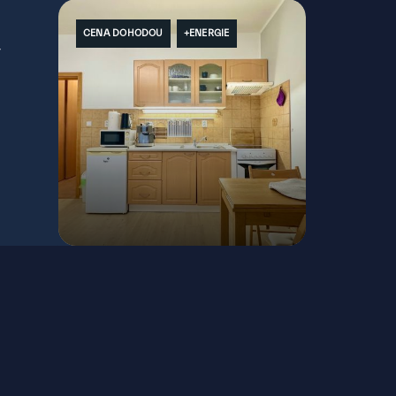
CENA DOHODOU
+ENERGIE
–
Antolská, Bratislava - Petržalka