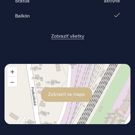
Status
aktívne
Balkón
Zobraziť všetky
+
–
Zobraziť na mape