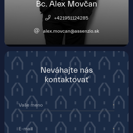
Bc. Alex Movčan
+421951124285
alex.movcan@assenzio.sk
Neváhajte nás
kontaktovať
Vaše meno
E-mail