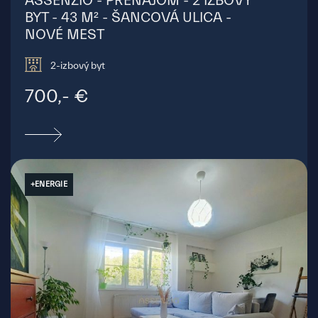
ASSENZIO - PRENÁJOM - 2 IZBOVÝ
BYT - 43 M² - ŠANCOVÁ ULICA -
NOVÉ MEST
2-izbový byt
700,- €
+ENERGIE