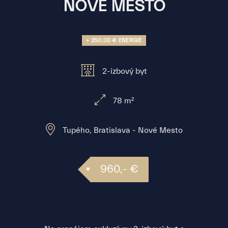
NOVÉ MESTO
+ 250,00 € ENERGIE
2-izbový byt
78 m²
Tupého, Bratislava - Nové Mesto
960,- €