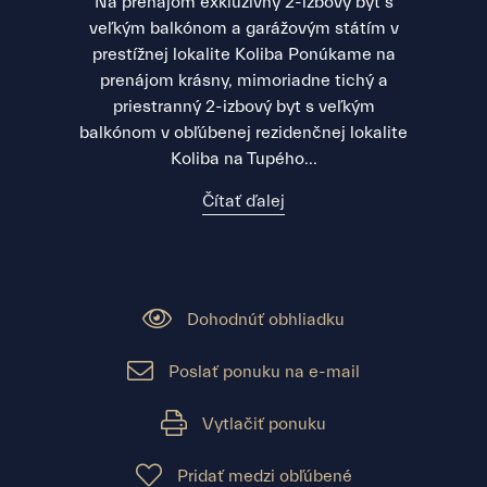
Na prenájom exkluzívny 2-izbový byt s
veľkým balkónom a garážovým státím v
prestížnej lokalite Koliba Ponúkame na
prenájom krásny, mimoriadne tichý a
priestranný 2-izbový byt s veľkým
balkónom v obľúbenej rezidenčnej lokalite
Koliba na Tupého...
Čítať ďalej
Dohodnúť obhliadku
Poslať ponuku na e-mail
Vytlačiť ponuku
Pridať medzi obľúbené