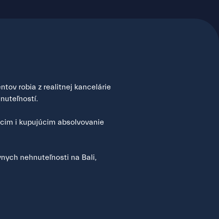
tov robia z realitnej kancelárie
nuteľností.
úcim i kupujúcim absolvovanie
nych nehnuteľnosti na Bali,