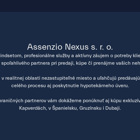
Assenzio Nexus s. r. o.
ndsetom, profesionálne služby a aktívny záujem o potreby klien
poľahlivého partnera pri predaji, kúpe či prenájme vašich neh
v realitnej oblasti nezastupiteľné miesto a uľahčujú predávaj
celého procesu aj poskytnutie hypotekárneho úveru.
raničných partnerov vám dokážeme ponúknuť aj kúpu exkluzív
Kapverdách, v Španielsku, Gruzínsku i Dubaji.