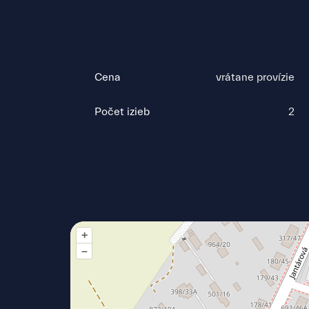
Cena
vrátane provízie
Počet izieb
2
+
–