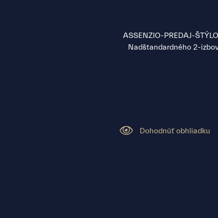
ASSENZIO-PREDAJ-ŠTÝLOVÝ
Nadštandardného 2-izbové
Dohodnúť obhliadku