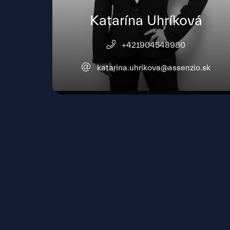
Katarína Uhríková
+421904548980
katarina.uhrikova@assenzio.sk