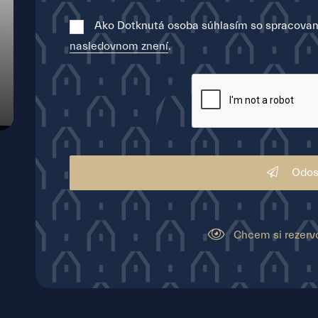
Ako Dotknutá osoba súhlasím so spracovan
nasledovnom znení
.
Odos
Chcem si rezerv