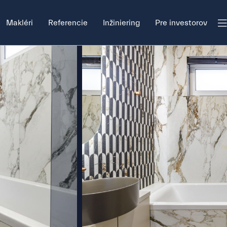
Makléri
Referencie
Inžiniering
Pre investorov