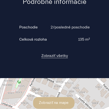
Podrobné informácie
Poschodie
2/posledné poschodie
Celková rozloha
135 m²
Zobraziť všetky
Zobraziť na mape