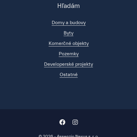
Hľadám
Domy a budovy
Byty
Komerčné objekty
Pozemky
Developerské projekty
Ostatné
© 2026 - Assenzio Nexus s. r. o.