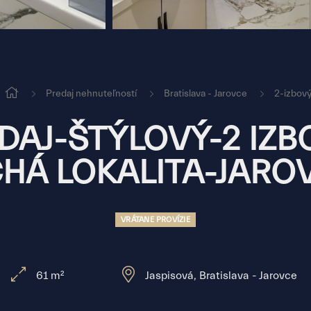
Predaj nehnuteľností
Bratislava - Jarovce
2-izbový
DAJ-ŠTÝLOVÝ-2 IZBO
CHÁ LOKALITA-JARO
VRÁTANE PROVÍZIE
61 m²
Jaspisová, Bratislava - Jarovce