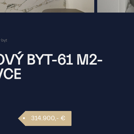
 byt
VÝ BYT-61 M2-
VCE
314.900,- €