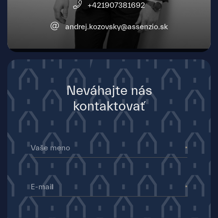
+421907381692
andrej.kozovsky@assenzio.sk
Neváhajte nás
kontaktovať
Vaše meno
E-mail