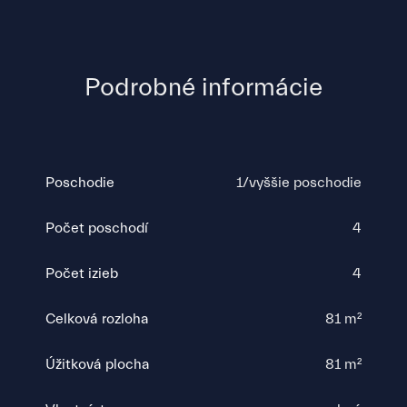
Podrobné informácie
Poschodie
1/vyššie poschodie
Počet poschodí
4
Počet izieb
4
Celková rozloha
81 m²
Úžitková plocha
81 m²