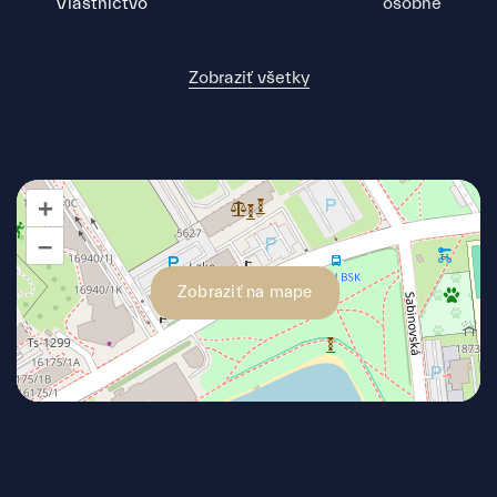
Vlastníctvo
osobné
Zobraziť všetky
+
–
Zobraziť na mape