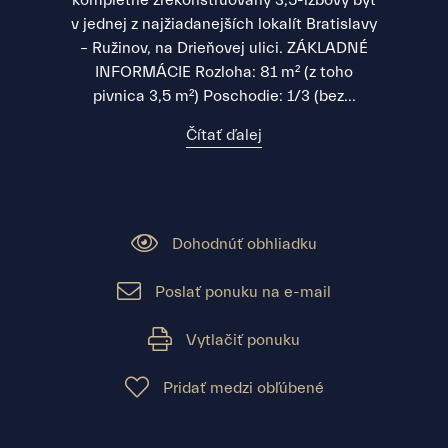
kompletne zrekonštruovaný 3,5-izbový byt
v jednej z najžiadanejších lokalít Bratislavy
– Ružinov, na Drieňovej ulici. ZÁKLADNÉ
INFORMÁCIE Rozloha: 81 m² (z toho
pivnica 3,5 m²) Poschodie: 1/3 (bez...
Čítať ďalej
Dohodnúť obhliadku
Poslať ponuku na e-mail
Vytlačiť ponuku
Pridať medzi obľúbené