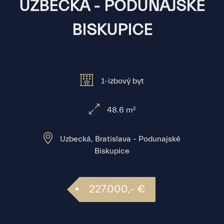
UZBECKÁ - PODUNAJSKÉ
BISKUPICE
1-izbový byt
48.6 m²
Uzbecká, Bratislava - Podunajské
Biskupice
227.000,- €