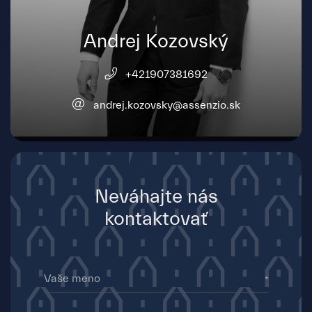
Andrej Kozovský
+421907381692
andrej.kozovsky@assenzio.sk
Neváhajte nás
kontaktovať
Vaše meno