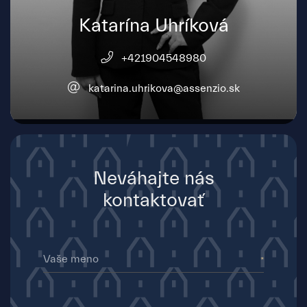
Katarína Uhríková
+421904548980
katarina.uhrikova@assenzio.sk
Neváhajte nás
kontaktovať
Vaše meno