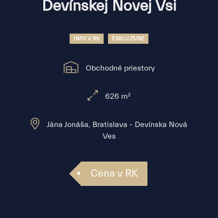
Devínskej Novej Vsi
INFO V RK
EXKLUZÍVNE
Obchodné priestory
626 m²
Jána Jonáša, Bratislava - Devínska Nová
Ves
Cena v RK