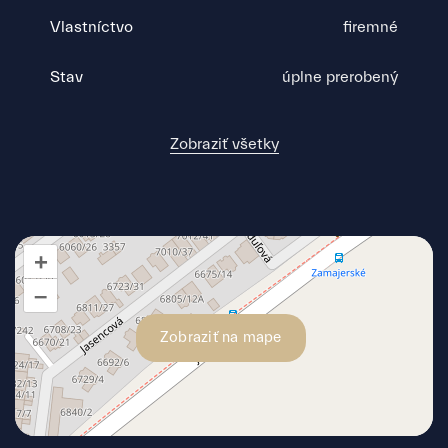
Vlastníctvo
firemné
Stav
úplne prerobený
Zobraziť všetky
+
–
Zobraziť na mape