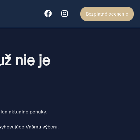
Bezplatné ocenenie
ž nie je
 len aktuálne ponuky.
 vyhovujúce Vášmu výberu.