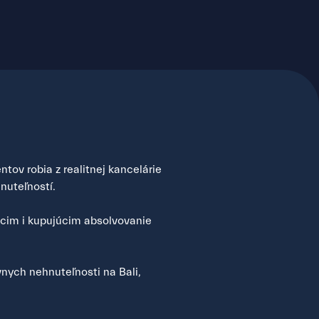
tov robia z realitnej kancelárie
nuteľností.
úcim i kupujúcim absolvovanie
nych nehnuteľnosti na Bali,