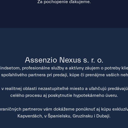
Za pochopenie ďakujeme.
Assenzio Nexus s. r. o.
ndsetom, profesionálne služby a aktívny záujem o potreby klien
poľahlivého partnera pri predaji, kúpe či prenájme vašich neh
v realitnej oblasti nezastupiteľné miesto a uľahčujú predávaj
celého procesu aj poskytnutie hypotekárneho úveru.
raničných partnerov vám dokážeme ponúknuť aj kúpu exkluzív
Kapverdách, v Španielsku, Gruzínsku i Dubaji.